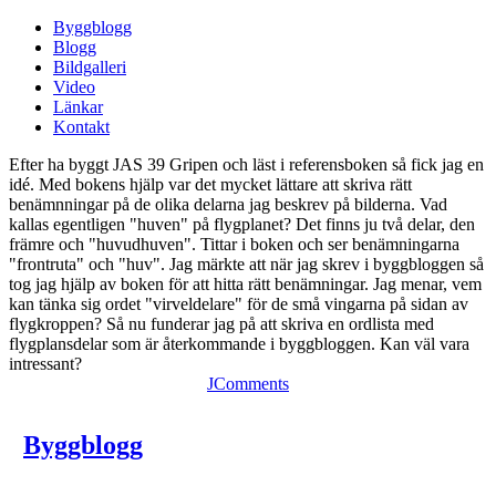
Byggblogg
Blogg
Bildgalleri
Video
Länkar
Kontakt
Efter ha byggt JAS 39 Gripen och läst i referensboken så fick jag en
idé. Med bokens hjälp var det mycket lättare att skriva rätt
benämnningar på de olika delarna jag beskrev på bilderna. Vad
kallas egentligen "huven" på flygplanet? Det finns ju två delar, den
främre och "huvudhuven". Tittar i boken och ser benämningarna
"frontruta" och "huv". Jag märkte att när jag skrev i byggbloggen så
tog jag hjälp av boken för att hitta rätt benämningar. Jag menar, vem
kan tänka sig ordet "virveldelare" för de små vingarna på sidan av
flygkroppen? Så nu funderar jag på att skriva en ordlista med
flygplansdelar som är återkommande i byggbloggen. Kan väl vara
intressant?
JComments
Byggblogg