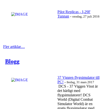
Pilot Replicas - J-29F
Tunnan
-
onsdag, 27 juli 2016
https://www.youtube.com/watch?v=SBDq5s7fJc8
Läs mer…
Fler artiklar…
Blogg
https://www.youtube.com/watch?v=UctJADytir0
Läs mer…
37 Viggen flygsimulator till
PC!
-
fredag, 31 mars 2017
DCS - 37 Viggen Visst är
det härligt med
flygsimulatorer! DCS
World (Digital Combat
Simulator World) är en
gratis flygsimulator med...