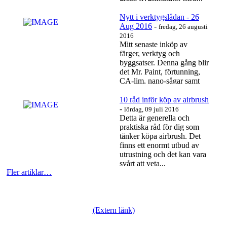
Läs mer…
Nytt i verktygslådan - 26
Aug 2016
-
fredag, 26 augusti
2016
Mitt senaste inköp av
färger, verktyg och
byggsatser. Denna gång blir
det Mr. Paint, förtunning,
CA-lim, nano-sågar samt
en 39 Gripen från...
Läs mer…
10 råd inför köp av airbrush
-
lördag, 09 juli 2016
Detta är generella och
praktiska råd för dig som
tänker köpa airbrush. Det
finns ett enormt utbud av
utrustning och det kan vara
svårt att veta...
Fler artiklar…
Läs mer…
(Extern länk)