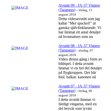
Avsnitt 09 - JA-37 Viggen
(Tarangus)
-
lördag, 13
augusti 2016
Detta videoavsnitt som jag
kallar "Mer spackel!" är
ganska självförklarande. Vi
har limmat ett antal detaljer
på byggsatsen som nu
behöver...
Läs mer…
Avsnitt 08 - JA-37 Viggen
(Tarangus)
-
söndag, 07
augusti 2016
Video denna gång i form av
bildspel. I detta avsnitt
limmar vi en hel del detaljer
på flygkroppen. Det blir
hjul, balkar, kanonen på
undersidan,...
Läs mer…
Avsnitt 07 - JA-37 Viggen
(Tarangus)
-
lördag, 06
augusti 2016
I detta avsnitt limmar vi
färdigt vingarna, med en
del besvär som tyvärr