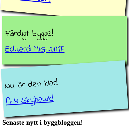
Färdigt bygge!
Eduard MIG-21MF
Nu är den klar!
A-4 Skyhawk!
Senaste nytt i byggbloggen!