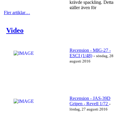
krävde spackling. Detta
gäller även för
Fler artiklar…
motorutblås/kåpa som
fick...
Läs mer…
Video
Recension - MIG-27 -
ESCI (1/48)
-
söndag, 28
augusti 2016
Recension - JAS-39D
Gripen - Revell 1/72
-
https://www.youtube.com/watch?v=r0_VkI5mY5I
lördag, 27 augusti 2016
Läs mer…