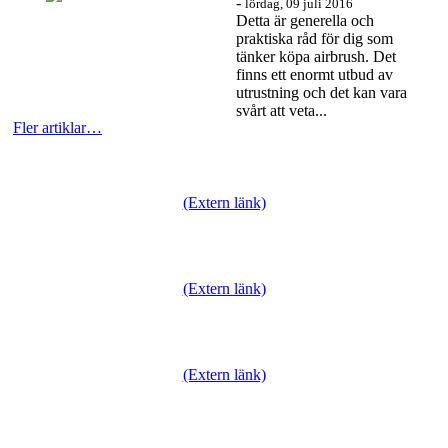
-
lördag, 09 juli 2016
Detta är generella och
praktiska råd för dig som
tänker köpa airbrush. Det
finns ett enormt utbud av
utrustning och det kan vara
svårt att veta...
Fler artiklar…
Läs mer…
(Extern länk)
(Extern länk)
(Extern länk)