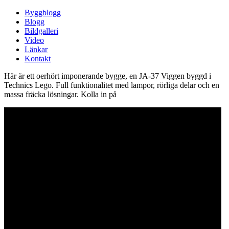
Byggblogg
Blogg
Bildgalleri
Video
Länkar
Kontakt
Här är ett oerhört imponerande bygge, en JA-37 Viggen byggd i
Technics Lego. Full funktionalitet med lampor, rörliga delar och en
massa fräcka lösningar. Kolla in på