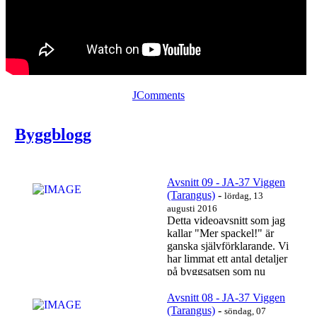
JComments
Byggblogg
Avsnitt 09 - JA-37 Viggen
(Tarangus)
-
lördag, 13
augusti 2016
Detta videoavsnitt som jag
kallar "Mer spackel!" är
ganska självförklarande. Vi
har limmat ett antal detaljer
på byggsatsen som nu
behöver...
Läs mer…
Avsnitt 08 - JA-37 Viggen
(Tarangus)
-
söndag, 07