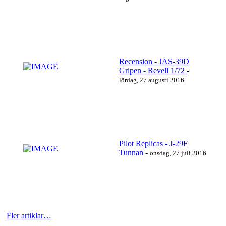
Recension - JAS-39D
Gripen - Revell 1/72
-
https://www.youtube.com/watch?v=r0_VkI5mY5I
lördag, 27 augusti 2016
Läs mer…
Pilot Replicas - J-29F
Tunnan
-
onsdag, 27 juli 2016
https://www.youtube.com/watch?v=SBDq5s7fJc8
Läs mer…
Fler artiklar…