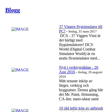
Blogg
https://www.youtube.com/watch?v=UctJADytir0
Läs mer…
37 Viggen flygsimulator till
PC!
-
fredag, 31 mars 2017
DCS - 37 Viggen Visst är
det härligt med
flygsimulatorer! DCS
World (Digital Combat
Simulator World) är en
gratis flygsimulator med...
Läs mer…
Nytt i verktygslådan - 26
Aug 2016
-
fredag, 26 augusti
2016
Mitt senaste inköp av
färger, verktyg och
byggsatser. Denna gång blir
det Mr. Paint, förtunning,
CA-lim, nano-sågar samt
en 39 Gripen från...
Läs mer…
10 råd inför köp av airbrush