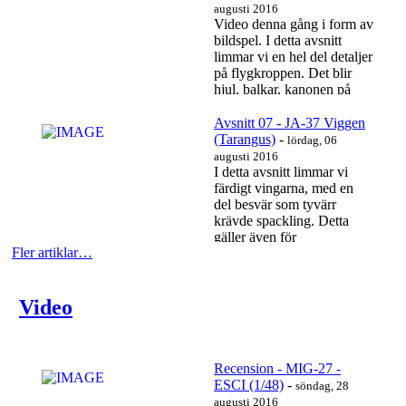
augusti 2016
Video denna gång i form av
bildspel. I detta avsnitt
limmar vi en hel del detaljer
på flygkroppen. Det blir
hjul, balkar, kanonen på
undersidan,...
Läs mer…
Avsnitt 07 - JA-37 Viggen
(Tarangus)
-
lördag, 06
augusti 2016
I detta avsnitt limmar vi
färdigt vingarna, med en
del besvär som tyvärr
krävde spackling. Detta
gäller även för
Fler artiklar…
motorutblås/kåpa som
fick...
Läs mer…
Video
Recension - MIG-27 -
ESCI (1/48)
-
söndag, 28
augusti 2016