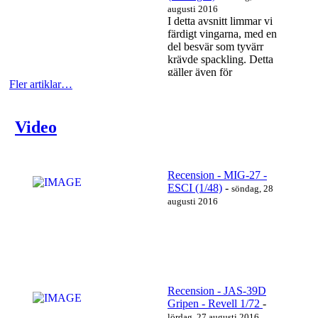
augusti 2016
I detta avsnitt limmar vi
färdigt vingarna, med en
del besvär som tyvärr
krävde spackling. Detta
gäller även för
Fler artiklar…
motorutblås/kåpa som
fick...
Läs mer…
Video
Recension - MIG-27 -
ESCI (1/48)
-
söndag, 28
augusti 2016
Recension - JAS-39D
Gripen - Revell 1/72
-
https://www.youtube.com/watch?v=r0_VkI5mY5I
lördag, 27 augusti 2016