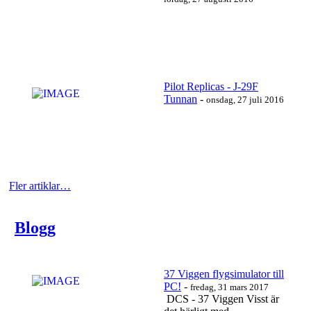
Läs mer…
Pilot Replicas - J-29F
Tunnan
-
onsdag, 27 juli 2016
https://www.youtube.com/watch?v=SBDq5s7fJc8
Läs mer…
Fler artiklar…
Blogg
https://www.youtube.com/watch?v=UctJADytir0
Läs mer…
37 Viggen flygsimulator till
PC!
-
fredag, 31 mars 2017
DCS - 37 Viggen Visst är