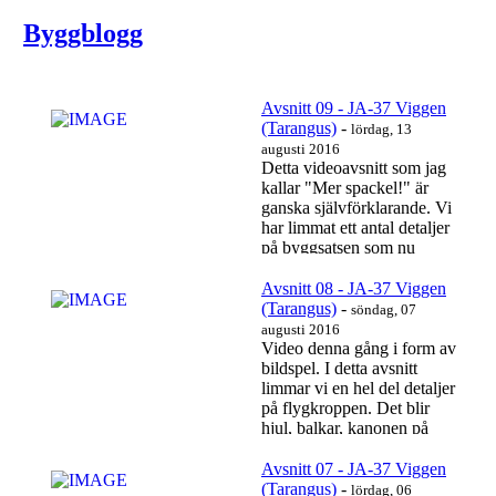
Byggblogg
Avsnitt 09 - JA-37 Viggen
(Tarangus)
-
lördag, 13
augusti 2016
Detta videoavsnitt som jag
kallar "Mer spackel!" är
ganska självförklarande. Vi
har limmat ett antal detaljer
på byggsatsen som nu
behöver...
Läs mer…
Avsnitt 08 - JA-37 Viggen
(Tarangus)
-
söndag, 07
augusti 2016
Video denna gång i form av
bildspel. I detta avsnitt
limmar vi en hel del detaljer
på flygkroppen. Det blir
hjul, balkar, kanonen på
undersidan,...
Läs mer…
Avsnitt 07 - JA-37 Viggen
(Tarangus)
-
lördag, 06