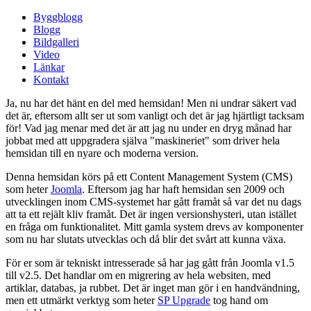
Byggblogg
Blogg
Bildgalleri
Video
Länkar
Kontakt
Ja, nu har det hänt en del med hemsidan! Men ni undrar säkert vad
det är, eftersom allt ser ut som vanligt och det är jag hjärtligt tacksam
för! Vad jag menar med det är att jag nu under en dryg månad har
jobbat med att uppgradera själva "maskineriet" som driver hela
hemsidan till en nyare och moderna version.
Denna hemsidan körs på ett Content Management System (CMS)
som heter
Joomla
. Eftersom jag har haft hemsidan sen 2009 och
utvecklingen inom CMS-systemet har gått framåt så var det nu dags
att ta ett rejält kliv framåt. Det är ingen versionshysteri, utan istället
en fråga om funktionalitet. Mitt gamla system drevs av komponenter
som nu har slutats utvecklas och då blir det svårt att kunna växa.
För er som är tekniskt intresserade så har jag gått från Joomla v1.5
till v2.5. Det handlar om en migrering av hela websiten, med
artiklar, databas, ja rubbet. Det är inget man gör i en handvändning,
men ett utmärkt verktyg som heter
SP Upgrade
tog hand om