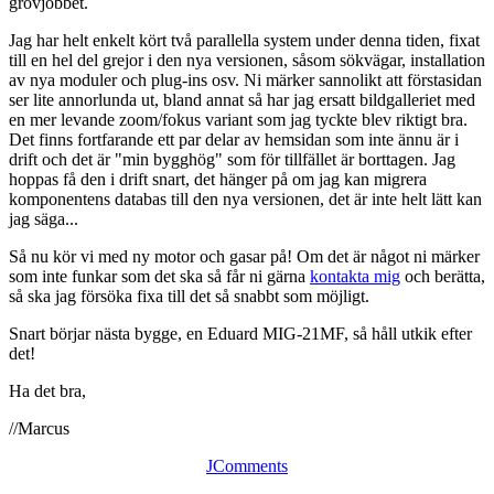
grovjobbet.
Jag har helt enkelt kört två parallella system under denna tiden, fixat
till en hel del grejor i den nya versionen, såsom sökvägar, installation
av nya moduler och plug-ins osv. Ni märker sannolikt att förstasidan
ser lite annorlunda ut, bland annat så har jag ersatt bildgalleriet med
en mer levande zoom/fokus variant som jag tyckte blev riktigt bra.
Det finns fortfarande ett par delar av hemsidan som inte ännu är i
drift och det är "min bygghög" som för tillfället är borttagen. Jag
hoppas få den i drift snart, det hänger på om jag kan migrera
komponentens databas till den nya versionen, det är inte helt lätt kan
jag säga...
Så nu kör vi med ny motor och gasar på! Om det är något ni märker
som inte funkar som det ska så får ni gärna
kontakta mig
och berätta,
så ska jag försöka fixa till det så snabbt som möjligt.
Snart börjar nästa bygge, en Eduard MIG-21MF, så håll utkik efter
det!
Ha det bra,
//Marcus
JComments