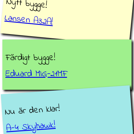
Nytt bygge!
Lansen A32A!
Färdigt bygge!
Eduard MIG-21MF
Nu är den klar!
A-4 Skyhawk!