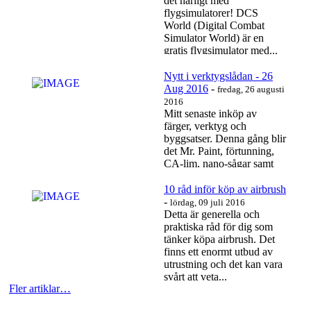
det härligt med
flygsimulatorer! DCS
World (Digital Combat
Simulator World) är en
gratis flygsimulator med...
Läs mer…
Nytt i verktygslådan - 26
Aug 2016
-
fredag, 26 augusti
2016
Mitt senaste inköp av
färger, verktyg och
byggsatser. Denna gång blir
det Mr. Paint, förtunning,
CA-lim, nano-sågar samt
en 39 Gripen från...
Läs mer…
10 råd inför köp av airbrush
-
lördag, 09 juli 2016
Detta är generella och
praktiska råd för dig som
tänker köpa airbrush. Det
finns ett enormt utbud av
utrustning och det kan vara
svårt att veta...
Fler artiklar…
Läs mer…