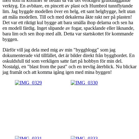
men som ni kommer se nedan så var det verkligen grundläggande
verktyg. En avbitare, en pincett av plast och Humbrol tunnflytande
lim. Jag byggde modellen över en helg, ett sant helgbygge, helt utan
att måla modellen. Till och med dekalerna åkte rakt ner på plasten!
Det var ett riktigt kul bygge att bara smälla ihop delarna och sen ha
en modell färdig. Inget slipande av fogar, spacklande eller liknande,
bara lim och sen ihop med allt. Detta var startskottet för kommande
byggen.
Därför vill jag dela med mig av min "byggblogg" som jag
dokumenterade vid tillfället, det är bilder direkt från byggbordet. En
oskuldsfull tid som verkligen satte fart på hobbyn för min del.
Nostalgi, en "blast from the past" och en trevlig återblick. Nu blickar
jag framåt och att komma igång igen med mina byggen!