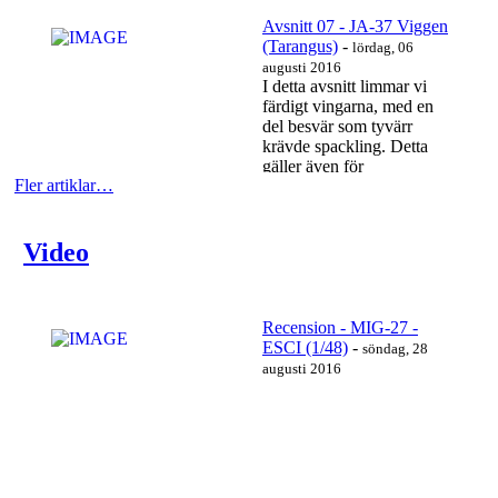
undersidan,...
Läs mer…
Avsnitt 07 - JA-37 Viggen
(Tarangus)
-
lördag, 06
augusti 2016
I detta avsnitt limmar vi
färdigt vingarna, med en
del besvär som tyvärr
krävde spackling. Detta
gäller även för
Fler artiklar…
motorutblås/kåpa som
fick...
Läs mer…
Video
Recension - MIG-27 -
ESCI (1/48)
-
söndag, 28
augusti 2016