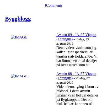
JComments
Byggblogg
Avsnitt 09 - JA-37 Viggen
(Tarangus)
-
lördag, 13
augusti 2016
Detta videoavsnitt som jag
kallar "Mer spackel!" är
ganska självförklarande. Vi
har limmat ett antal detaljer
på byggsatsen som nu
behöver...
Läs mer…
Avsnitt 08 - JA-37 Viggen
(Tarangus)
-
söndag, 07
augusti 2016
Video denna gång i form av
bildspel. I detta avsnitt
limmar vi en hel del detaljer
på flygkroppen. Det blir
hjul, balkar, kanonen på