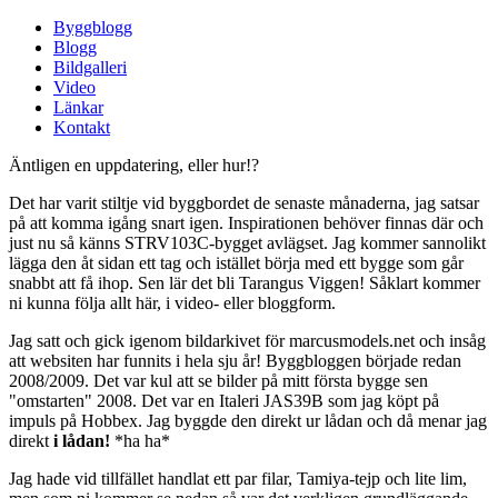
Byggblogg
Blogg
Bildgalleri
Video
Länkar
Kontakt
Äntligen en uppdatering, eller hur!?
Det har varit stiltje vid byggbordet de senaste månaderna, jag satsar
på att komma igång snart igen. Inspirationen behöver finnas där och
just nu så känns STRV103C-bygget avlägset. Jag kommer sannolikt
lägga den åt sidan ett tag och istället börja med ett bygge som går
snabbt att få ihop. Sen lär det bli Tarangus Viggen! Såklart kommer
ni kunna följa allt här, i video- eller bloggform.
Jag satt och gick igenom bildarkivet för marcusmodels.net och insåg
att websiten har funnits i hela sju år! Byggbloggen började redan
2008/2009. Det var kul att se bilder på mitt första bygge sen
"omstarten" 2008. Det var en Italeri JAS39B som jag köpt på
impuls på Hobbex. Jag byggde den direkt ur lådan och då menar jag
direkt
i lådan!
*ha ha*
Jag hade vid tillfället handlat ett par filar, Tamiya-tejp och lite lim,