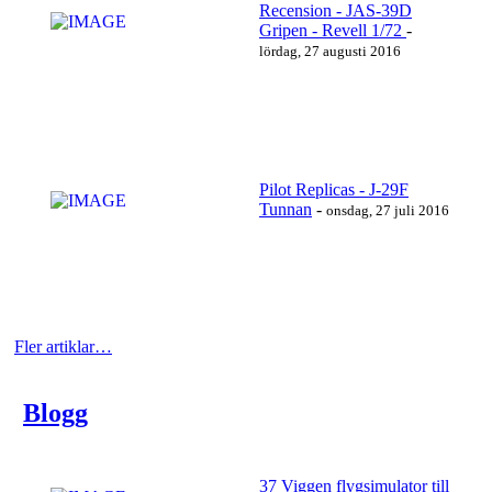
Recension - JAS-39D
Gripen - Revell 1/72
-
https://www.youtube.com/watch?v=r0_VkI5mY5I
lördag, 27 augusti 2016
Läs mer…
Pilot Replicas - J-29F
Tunnan
-
onsdag, 27 juli 2016
https://www.youtube.com/watch?v=SBDq5s7fJc8
Läs mer…
Fler artiklar…
Blogg
https://www.youtube.com/watch?v=UctJADytir0
Läs mer…
37 Viggen flygsimulator till