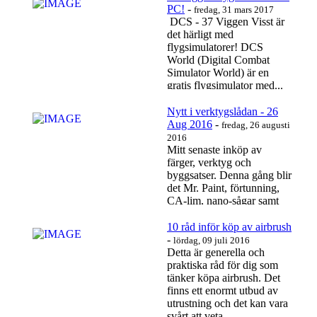
PC!
-
fredag, 31 mars 2017
DCS - 37 Viggen Visst är
det härligt med
flygsimulatorer! DCS
World (Digital Combat
Simulator World) är en
gratis flygsimulator med...
Läs mer…
Nytt i verktygslådan - 26
Aug 2016
-
fredag, 26 augusti
2016
Mitt senaste inköp av
färger, verktyg och
byggsatser. Denna gång blir
det Mr. Paint, förtunning,
CA-lim, nano-sågar samt
en 39 Gripen från...
Läs mer…
10 råd inför köp av airbrush
-
lördag, 09 juli 2016
Detta är generella och
praktiska råd för dig som
tänker köpa airbrush. Det
finns ett enormt utbud av
utrustning och det kan vara
svårt att veta...