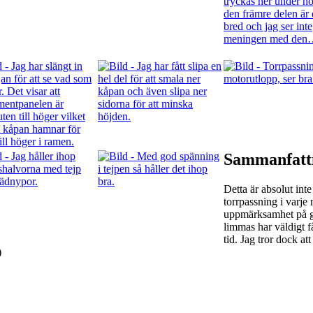
Sammanfatt
Detta är absolut int
torrpassning i varje
uppmärksamhet på g
limmas har väldigt få
tid. Jag tror dock a
)