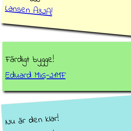
Lansen A32A!
Färdigt bygge!
Eduard MIG-21MF
Nu är den klar!