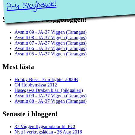
A-4 Skyhawk!
Senaste nytt i byggbloggen!
Avsnitt 09 - JA-37 Viggen (Tarangus)
Avsnitt 08 - JA-37 Viggen (Tarangus)
Avsnitt 07 - JA-37 Viggen (Tarangus)
Avsnitt 06 - JA-37 Viggen (Tarangus)
Avsnitt 05 - JA-37 Viggen (Tarangus)
Mest lästa
Hobby Boss - Eurofighter 2000B
C4 Hobbymässa 2012
Hasegawa Draken klar! (bildgalleri)
Avsnitt 09 - JA-37 Viggen (Tarangus)
Avsnitt 08 - JA-37 Viggen (Tarangus)
Senaste i bloggen!
37 Viggen flygsimulator till PC!
Nytt i verktygslådan - 26 Aug 2016