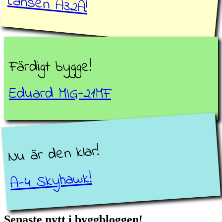
Lansen A32A!
Färdigt bygge!
Eduard MIG-21MF
Nu är den klar!
A-4 Skyhawk!
Senaste nytt i byggbloggen!