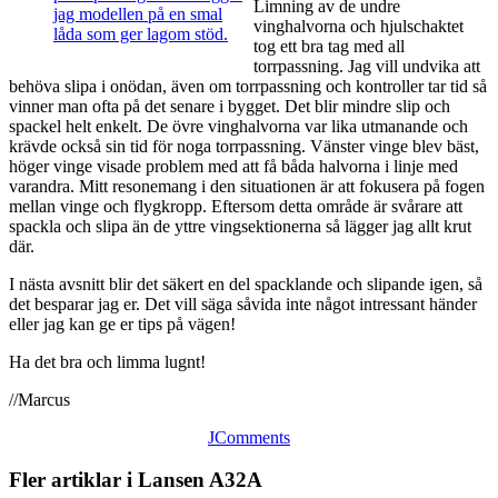
Limning av de undre
vinghalvorna och hjulschaktet
tog ett bra tag med all
torrpassning. Jag vill undvika att
behöva slipa i onödan, även om torrpassning och kontroller tar tid så
vinner man ofta på det senare i bygget. Det blir mindre slip och
spackel helt enkelt. De övre vinghalvorna var lika utmanande och
krävde också sin tid för noga torrpassning. Vänster vinge blev bäst,
höger vinge visade problem med att få båda halvorna i linje med
varandra. Mitt resonemang i den situationen är att fokusera på fogen
mellan vinge och flygkropp. Eftersom detta område är svårare att
spackla och slipa än de yttre vingsektionerna så lägger jag allt krut
där.
I nästa avsnitt blir det säkert en del spacklande och slipande igen, så
det besparar jag er. Det vill säga såvida inte något intressant händer
eller jag kan ge er tips på vägen!
Ha det bra och limma lugnt!
//Marcus
JComments
Fler artiklar i Lansen A32A