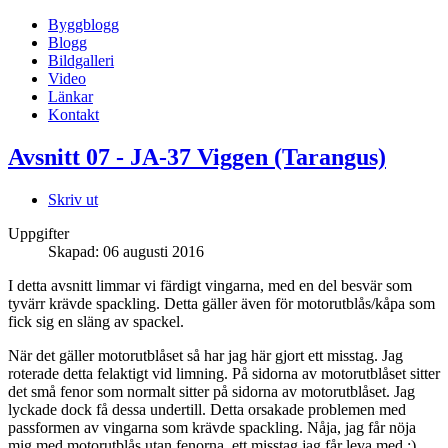
Byggblogg
Blogg
Bildgalleri
Video
Länkar
Kontakt
Avsnitt 07 - JA-37 Viggen (Tarangus)
Skriv ut
Uppgifter
Skapad: 06 augusti 2016
I detta avsnitt limmar vi färdigt vingarna, med en del besvär som
tyvärr krävde spackling. Detta gäller även för motorutblås/kåpa som
fick sig en släng av spackel.
När det gäller motorutblåset så har jag här gjort ett misstag. Jag
roterade detta felaktigt vid limning. På sidorna av motorutblåset sitter
det små fenor som normalt sitter på sidorna av motorutblåset. Jag
lyckade dock få dessa undertill. Detta orsakade problemen med
passformen av vingarna som krävde spackling. Nåja, jag får nöja
mig med motorutblås utan fenorna, ett misstag jag får leva med :)