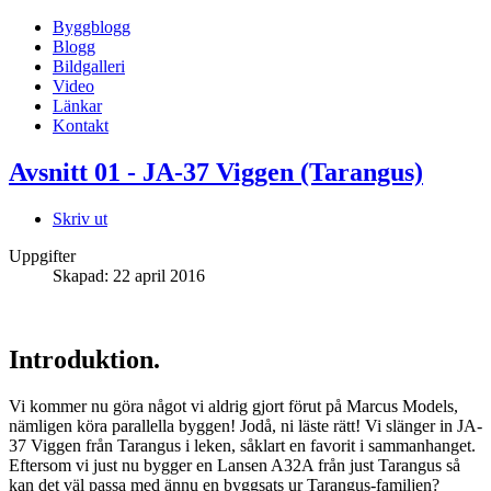
Byggblogg
Blogg
Bildgalleri
Video
Länkar
Kontakt
Avsnitt 01 - JA-37 Viggen (Tarangus)
Skriv ut
Uppgifter
Skapad: 22 april 2016
Introduktion.
Vi kommer nu göra något vi aldrig gjort förut på Marcus Models,
nämligen köra parallella byggen! Jodå, ni läste rätt! Vi slänger in JA-
37 Viggen från Tarangus i leken, såklart en favorit i sammanhanget.
Eftersom vi just nu bygger en Lansen A32A från just Tarangus så
kan det väl passa med ännu en byggsats ur Tarangus-familjen?