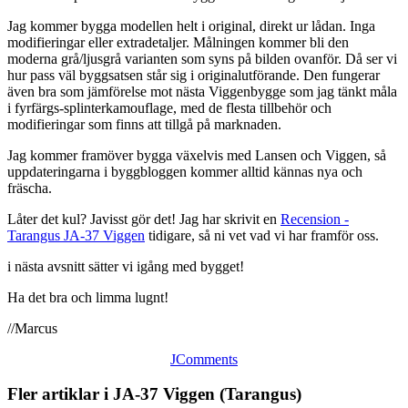
Jag kommer bygga modellen helt i original, direkt ur lådan. Inga
modifieringar eller extradetaljer. Målningen kommer bli den
moderna grå/ljusgrå varianten som syns på bilden ovanför. Då ser vi
hur pass väl byggsatsen står sig i originalutförande. Den fungerar
även bra som jämförelse mot nästa Viggenbygge som jag tänkt måla
i fyrfärgs-splinterkamouflage, med de flesta tillbehör och
modifieringar som finns att tillgå på marknaden.
Jag kommer framöver bygga växelvis med Lansen och Viggen, så
uppdateringarna i byggbloggen kommer alltid kännas nya och
fräscha.
Låter det kul? Javisst gör det! Jag har skrivit en
Recension -
Tarangus JA-37 Viggen
tidigare, så ni vet vad vi har framför oss.
i nästa avsnitt sätter vi igång med bygget!
Ha det bra och limma lugnt!
//Marcus
JComments
Fler artiklar i JA-37 Viggen (Tarangus)